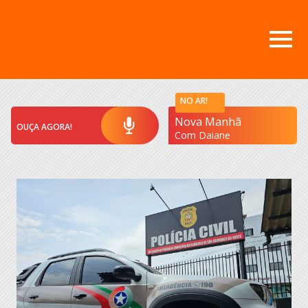
NO AR!
Nova Manhã
OUÇA AGORA!
Com Daiane