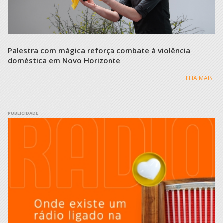
Palestra com mágica reforça combate à violência
D
doméstica em Novo Horizonte
i
LEIA MAIS
PUBLICIDADE